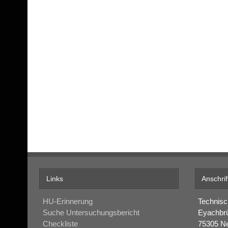
Links
Anschrif
HU-Erinnerung
Technisc
Suche Untersuchungsbericht
Eyachbr
Checkliste
75305 N