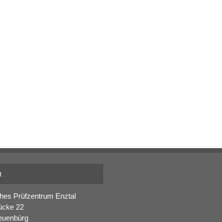
t
hes Prüfzentrum Enztal
ücke 22
euenbürg