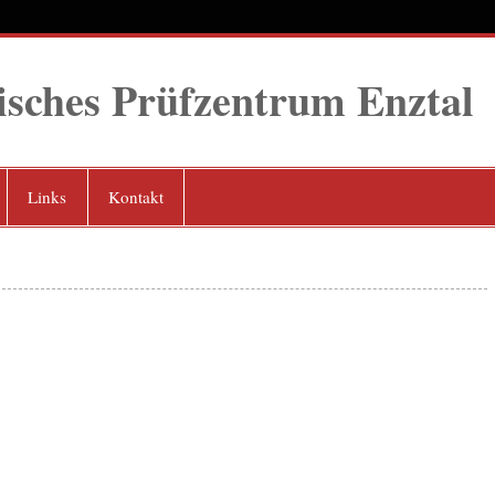
isches Prüfzentrum Enztal
nbürg
Links
Kontakt