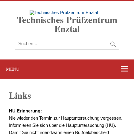
Zum
Inhalt
springen
Technisches Prüfzentrum
Enztal
Hauptuntersuchung in 75305 Neuenbürg
MENÜ
Links
HU Erinnerung:
Nie wieder den Termin zur Hauptuntersuchung vergessen.
Informieren Sie sich über die Hauptuntersuchung (HU).
Damit Sie nicht irgendwann einen Bußgeldbescheid